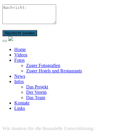
Nachricht senden
Home
Videos
Fotos
Zuger Fotografien
Zuger Hotels und Restaurants
News
Infos
Das Projekt
Der Verein
Das Team
Kontakt
Links
Wir danken für die finanzielle Unterstützung: