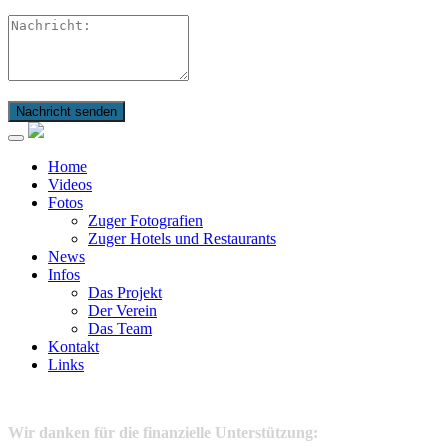
Nachricht senden
Home
Videos
Fotos
Zuger Fotografien
Zuger Hotels und Restaurants
News
Infos
Das Projekt
Der Verein
Das Team
Kontakt
Links
Wir danken für die finanzielle Unterstützung: