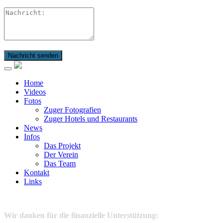
Nachricht senden
Home
Videos
Fotos
Zuger Fotografien
Zuger Hotels und Restaurants
News
Infos
Das Projekt
Der Verein
Das Team
Kontakt
Links
Wir danken für die finanzielle Unterstützung: