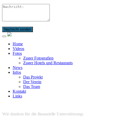
Nachricht senden
Home
Videos
Fotos
Zuger Fotografien
Zuger Hotels und Restaurants
News
Infos
Das Projekt
Der Verein
Das Team
Kontakt
Links
Wir danken für die finanzielle Unterstützung: