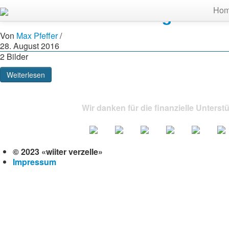
Restaurant Weber Zug
Ho
Von
Max Pfeffer
/
28. August 2016
2 Bilder
Weiterlesen
Wir danken für die finanzielle Unterst
© 2023 «wiiter verzelle»
Impressum